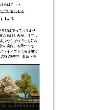
の詳細はこちら
いて問い合わせる
ですすめる
ジ素材は使っておりませ
適度な透け具合が、リアル
、多少ならば枝振りを好み
神社の境内、若葉の木も
ロアレイアウトにも使用で
最大幅約60mm 若葉（薄