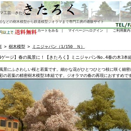
マ工芸 きたろく
松などの樹木模型から鉄道模型ジオラマまで専門工房の通販サイト
カートをみる
｜
マイページへログイン
｜
ご利用案内
E
>
樹木模型
>
ミニジャパン（1/150 Ｎ）
Nゲージ】春の風景に！【きたろく】ミニジャパンNo.4春の木3本
風景にふさわしい桜と若葉です。細かな花がひとつひとつ枝に咲く細密
彩の若葉の精密樹木模型3本組です。ジオラマの春の再現におすすめで