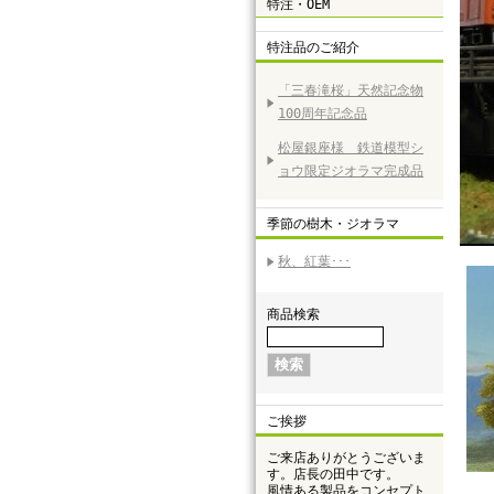
特注・OEM
特注品のご紹介
「三春滝桜」天然記念物
100周年記念品
松屋銀座様 鉄道模型シ
ョウ限定ジオラマ完成品
季節の樹木・ジオラマ
秋、紅葉･･･
商品検索
ご挨拶
ご来店ありがとうございま
す。店長の田中です。
風情ある製品をコンセプト