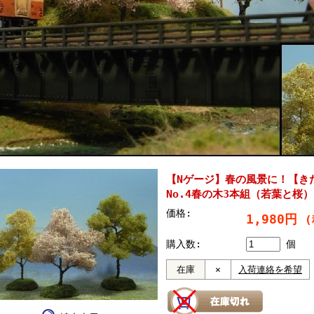
【Nゲージ】春の風景に！【き
No.4春の木3本組（若葉と桜）
価格:
1,980円
(
購入数:
個
在庫
×
入荷連絡を希望