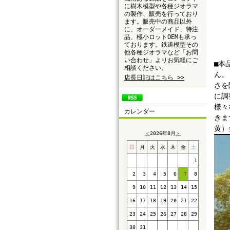
に樹木模型や各種ジオラマ
の製作、販売を行っており
ます。販売中の商品以外
に、オーダーメイド、特注
品、極小ロットOEMも承っ
ております。鉄道模型その
他各種ジオラマなど「お問
い合わせ」よりお気軽にご
■本
相談ください。
ん。
店長日記はこちら >>
さを
に調
様々
カレンダー
きま
黄）
＜
2026年8月
＞
日
月
火
水
木
金
土
1
2
3
4
5
6
7
8
9
10
11
12
13
14
15
16
17
18
19
20
21
22
23
24
25
26
27
28
29
30
31