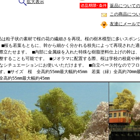
拡大表示
返品について
この商品につ
友達にメール
品は粒子状の素材で桜の花の繊細さを再現。桜の樹木模型に多いスポン
 ■桜も若葉もともに、幹から細かく分かれる枝先によって再現された
際立たせます。 ■内部に金属線を入れた特殊な樹脂塗料仕上げの幹は
整することも可能です。 ■ジオラマに配置する際、桜は学校の校庭や
なシチュエーションにお使いいただけます。 ■自立ベース付なのでフ
す。■サイズ 桜 全高約55mm最大幅約45mm 若葉（緑）全高約70mm
全高約55mm最大幅約45mm