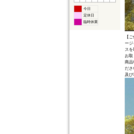
今日
定休日
臨時休業
【ご
ージ
スを
お取
商品
ださ
及び