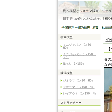
樹木模型とジオラマ販売 ジオラ
日本でしか作れないこだわり！桜や
樹木模型
HOM
ミニジャパン（1/80
HO）
【
ミニジャパン（1/150
Ｎ）
春の
Nの木（1/150）
な色
鉄道模型
ジオラマ（1/80 HO）
ジオラマ（1/150 N）
レイアウト（1/150 N）
ストラクチャー