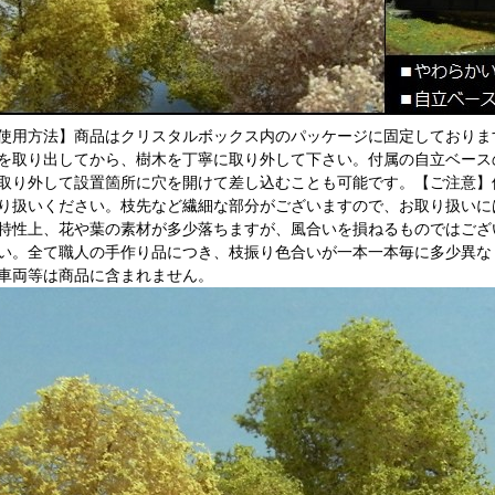
使用方法】商品はクリスタルボックス内のパッケージに固定しておりま
を取り出してから、樹木を丁寧に取り外して下さい。付属の自立ベース
取り外して設置箇所に穴を開けて差し込むことも可能です。【ご注意】
り扱いください。枝先など繊細な部分がございますので、お取り扱いに
特性上、花や葉の素材が多少落ちますが、風合いを損ねるものではござ
い。全て職人の手作り品につき、枝振り色合いが一本一本毎に多少異な
車両等は商品に含まれません。